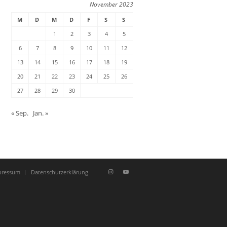
November 2023
M
D
M
D
F
S
S
1
2
3
4
5
6
7
8
9
10
11
12
13
14
15
16
17
18
19
20
21
22
23
24
25
26
27
28
29
30
« Sep.
Jan. »
pressum
Datenschutzerklärung