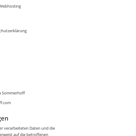
 Webhosting
chutzerklärung
la Sommerhoff
ff.com
gen
der verarbeiteten Daten und die
rweist auf die betroffenen