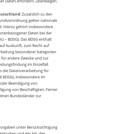
er Daten erfordern, überwiegen.
eutschland
: Zusätzlich zu den
undverordnung gelten nationale
. Hierzu gehört insbesondere
onenbezogener Daten bei der
z – BDSG). Das BDSG enthält
auf Auskunft, zum Recht auf
rbeitung besonderer Kategorien
 für andere Zwecke und zur
idungsfindung im Einzelfall
 es die Datenverarbeitung für
26 BDSG), insbesondere im
 oder Beendigung von
lligung von Beschäftigten. Ferner
elnen Bundesländer zur
Vorgaben unter Berücksichtigung
gskosten und der Art, des