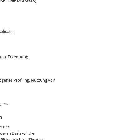
von Onlinediensten).
alisch).
iken, Erkennung
zogenes Profiling, Nutzung von
agen.
n
n der
eren Basis wir die
Bitte beachten Sie, dass