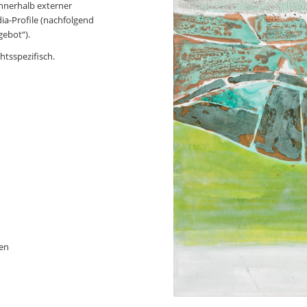
innerhalb externer
ia-Profile (nachfolgend
ebot“).
htsspezifisch.
gen