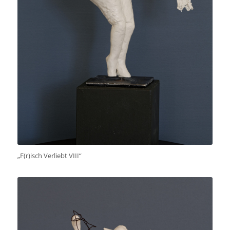
„F(r)isch Verliebt VIII“