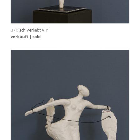
„F(r)isch Verliebt VII“
verkauft | sold