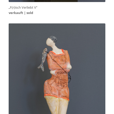
„F(r)isch Verliebt V“
verkauft | sold