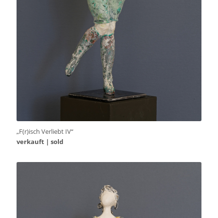
„F(r)isch Verliebt IV“
verkauft | sold