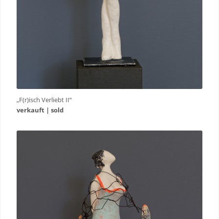
„F(r)isch Verliebt II“
verkauft | sold