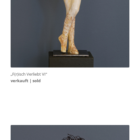
„F(r)isch Verliebt VI“
verkauft | sold