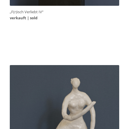
„F(r)isch Verliebt IV“
verkauft | sold