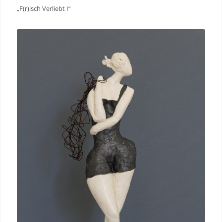
„F(r)isch Verliebt I“