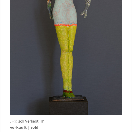
„F(r)isch Verliebt III“
verkauft | sold